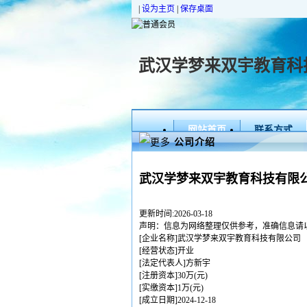
|
设为主页
|
保存桌面
武汉学梦来双宇教育科
网站首页
联系方式
您
公司介绍
当
前
的
武汉学梦来双宇教育科技有限
位
置：
首
更新时间:2026-03-18
页
声明：信息为网络整理仅供参考，准确信息请
»
[企业名称]武汉学梦来双宇教育科技有限公司
欢
[经营状态]开业
迎
[法定代表人]方新宇
光
[注册资本]30万(元)
临
[实缴资本]1万(元)
[成立日期]2024-12-18