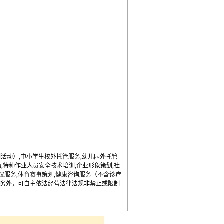
活动）,中小学生校外托管服务,幼儿园外托管
,特种作业人员安全技术培训,企业形象策划,社
仪服务,体育赛事策划,健康咨询服务（不含诊疗
可业务外，可自主依法经营法律法规非禁止或限制