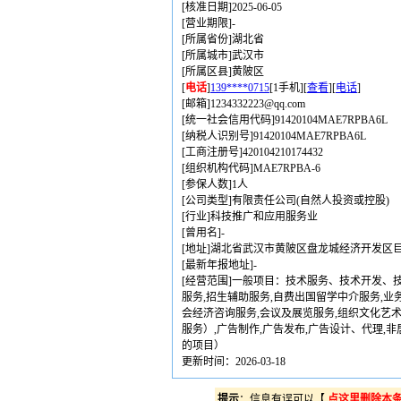
[核准日期]2025-06-05
[营业期限]-
[所属省份]湖北省
[所属城市]武汉市
[所属区县]黄陂区
[
电话
]
139****0715
[1手机][
查看
][
电话
]
[邮箱]1234332223@qq.com
[统一社会信用代码]91420104MAE7RPBA6L
[纳税人识别号]91420104MAE7RPBA6L
[工商注册号]420104210174432
[组织机构代码]MAE7RPBA-6
[参保人数]1人
[公司类型]有限责任公司(自然人投资或控股)
[行业]科技推广和应用服务业
[曾用名]-
[地址]湖北省武汉市黄陂区盘龙城经济开发区巨
[最新年报地址]-
[经营范围]一般项目：技术服务、技术开发、
服务,招生辅助服务,自费出国留学中介服务,
会经济咨询服务,会议及展览服务,组织文化艺
服务）,广告制作,广告发布,广告设计、代理
的项目）
更新时间：2026-03-18
提示
：信息有误可以【
点这里删除本