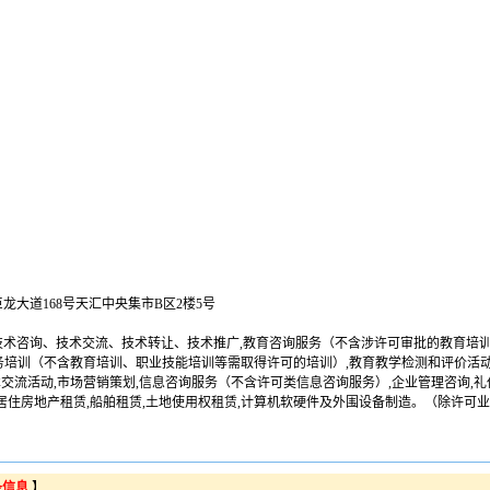
龙大道168号天汇中央集市B区2楼5号
技术咨询、技术交流、技术转让、技术推广,教育咨询服务（不含涉许可审批的教育培训
业务培训（不含教育培训、职业技能培训等需取得许可的培训）,教育教学检测和评价活动
术交流活动,市场营销策划,信息咨询服务（不含许可类信息咨询服务）,企业管理咨询,礼
,非居住房地产租赁,船舶租赁,土地使用权租赁,计算机软硬件及外围设备制造。（除许
条信息
】